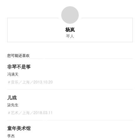
一个音的发生和消失
两个音之间的空白
2022.07.16 南京
杨岚
琴人
您可能还喜欢
31′49″
大家好，我叫杨岚。我依然没有发清楚（我的名
非琴不是筝
字），因为一席给我的时间就十天，所以我没有时
冯满天
间再去报一个普通话培训班。
＃音乐／上海／2013.10.20
28′44″
我的自我介绍里面写的是“琴人”，不是杜拉斯的
儿戏
《情人》，是古琴的“琴”。
一个人的自我介绍里好
柒先生
＃艺术／上海／2018.03.11
像必须要有一个身份，而身份又是跟职业划等号
24′4″
的。
童年美术馆
李杰