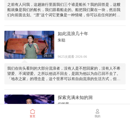
之前有人问我，这趟旅行里面我们三个谁是船长？我的回答是，这艘
船就像是我们的船长，我们跟着船走的。船把我们聚在一块，然后我
们向前面去划。“漂”这个词它更像是一种情绪，你可以在任何的时候
开始，也可以在任何的时候结束。
如此流浪几十年
朱聪
28:16
9625次观看·2026-06
我们在街头看到的大部分流浪者，没有人是不想回家的，没有人不希
望爱、不渴望爱。之所以他说不回去，是因为他以为自己回不去了。
「地衣之家」的理念是，这个世界可以有自由流浪的生活方式，但不
应该有无家可归的人。
探索充满未知的洞
倪闽景
首页
我的
30:11
1.1万次观看·2026-04