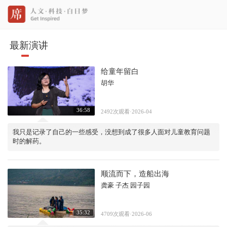
最新演讲
给童年留白
胡华
36:58
2492次观看·2026-04
我只是记录了自己的一些感受，没想到成了很多人面对儿童教育问题
时的解药。
顺流而下，造船出海
龚豪 子杰 园子园
35:32
4709次观看·2026-06